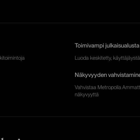
Toimivampi julkaisualusta
ukitoimintoja
Luoda keskitetty, käyttäjäystä
Näkyvyyden vahvistamin
Vahvistaa Metropolia Ammatti
näkyvyyttä