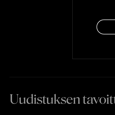
Lähtökohta
Metropolia
opetusta 
syntynyttä
kiinnostune
Aiemmin Me
itsenäisii
saavutett
Uudistuksen tavoit