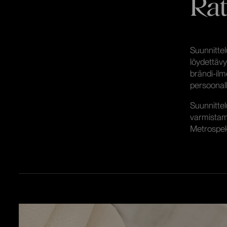
Rat
Suunnittel
löydettävyy
brändi-ilm
persoonall
Suunnittelu
varmistama
Metrospekt