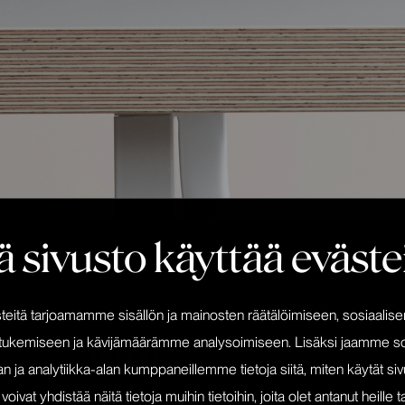
 sivusto käyttää eväste
itä tarjoamamme sisällön ja mainosten räätälöimiseen, sosiaalis
htökohta
tukemiseen ja kävijämäärämme analysoimiseen. Lisäksi jaamme so
n ja analytiikka-alan kumppaneillemme tietoja siitä, miten käytät s
at yhdistää näitä tietoja muihin tietoihin, joita olet antanut heille ta