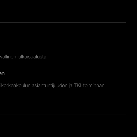
vällinen julkaisualusta
en
korkeakoulun asiantuntijuuden ja TKI-toiminnan