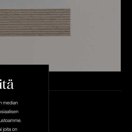
itä
en median
siaalisen
ivustoamme.
i joita on