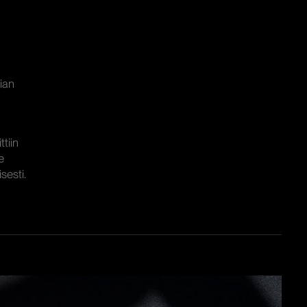
n
lian
ttiin
e
sesti.