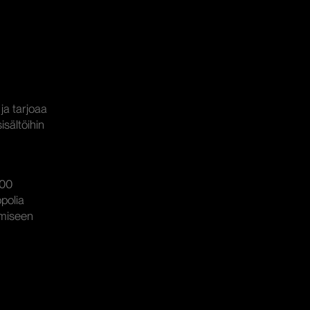
ja tarjoaa
sältöihin
n
000
opolia
emiseen