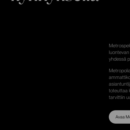
Metrospek
luontevan 
yhdessä pa
Metropoli
ammattikor
asiantunti
toteuttaa 
tarvittiin
Avaa Me