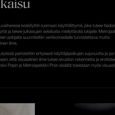
kaisu
uvaiheessa keskityttiin luomaan käyttöliittymä, joka tukee tiedo
ttä ja tekee julkaisujen selailusta miellyttävää lukijalle. Metropo
een pohjalta suunniteltiin verkkomedialle tunnistettava mutta
inen ilme.
työssä painotettiin erityisesti käyttäjäpolkujen sujuvuutta ja pyri
an, että visuaalinen ilme tukee sivuston rakennetta ja erottele
iivi Popin ja Metrospektiivi Pron sisällöt toisistaan myös visuaali