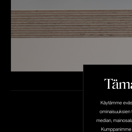
Tämä
Käytämme eväste
Lä
ominaisuuksien 
median, mainosala
Kumppanimme voiv