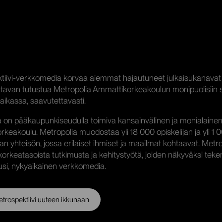
tiivi-verkkomedia korvaa aiemmat hajautuneet julkaisukanavat 
tavan tutustua Metropolia Ammattikorkeakoulun monipuolisiin si
ikassa, saavutettavasti.
a on pääkaupunkiseudulla toimiva kansainvälinen ja monialaine
keakoulu. Metropolia muodostaa yli 18 000 opiskelijan ja yli 1 
jan yhteisön, jossa erilaiset ihmiset ja maailmat kohtaavat. Metr
korkeatasoista tutkimusta ja kehitystyötä, joiden näkyväksi tek
 uusi, nykyaikainen verkkomedia.
trospektiivi uuteen ikkunaan