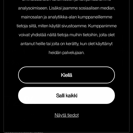
analysoimiseen. Lisäksi jaamme sosiaalisen median,
mainosalan ja analytiikka-alan kumppaneillemme
tietoja siitä, miten käytät sivustoamme. Kumppanimme
voivat yhdistää näitä tietoja muihin tietoihin, joita olet
Contact us
Ope
antanut heille tai joita on kerätty, kun olet käyttänyt
Sitemap
heidän palvelujaan.
Ope
Follow us
Ope
Kiellä
ECO-
THIS WEBSITE PRODUCES
FRIENDLINESS
72 %
Salli kaikki
less CO2 emissions than our
Näytä tiedot
previous web service
(source: