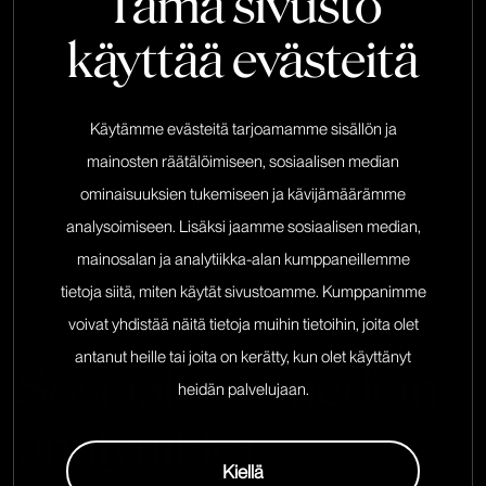
Tämä sivusto
verkkosivustolla.
käyttää evästeitä
Sähköpostilistat:
Mainosjärjestelmään voi
syöttää sähköpostilistan tietoja.
Ammatilliset tiedot:
Esimerkiksi titteli,
Käytämme evästeitä tarjoamamme sisällön ja
työnantaja ja osaaminen.
mainosten räätälöimiseen, sosiaalisen median
ominaisuuksien tukemiseen ja kävijämäärämme
Seuratut tilit:
Esimerkiksi kilpailijat ja
analysoimiseen. Lisäksi jaamme sosiaalisen median,
täydentävät palvelut, joita käyttäjä seuraa.
mainosalan ja analytiikka-alan kumppaneillemme
tietoja siitä, miten käytät sivustoamme. Kumppanimme
voivat yhdistää näitä tietoja muihin tietoihin, joita olet
antanut heille tai joita on kerätty, kun olet käyttänyt
Sosiaalisen median
heidän palvelujaan.
analytiikka
Kiellä