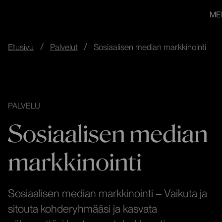
redandblue
Siirry
In English
ME
suoraan
sisältöön
↓
Etusivu
Palvelut
Sosiaalisen median markkinointi
PALVELU
Sosiaalisen median
markkinointi
Sosiaalisen median markkinointi – Vaikuta ja
sitouta kohderyhmääsi ja kasvata