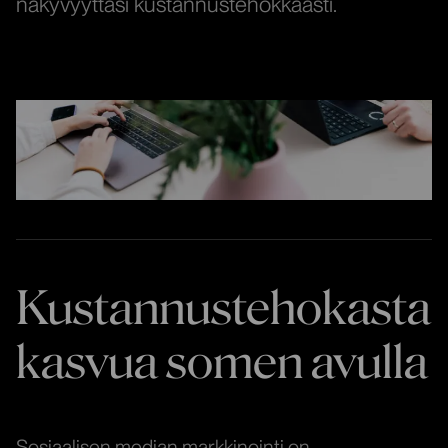
näkyvyyttäsi kustannustehokkaasti.
Kustannustehokasta
kasvua somen avulla
Sosiaalisen median markkinointi on