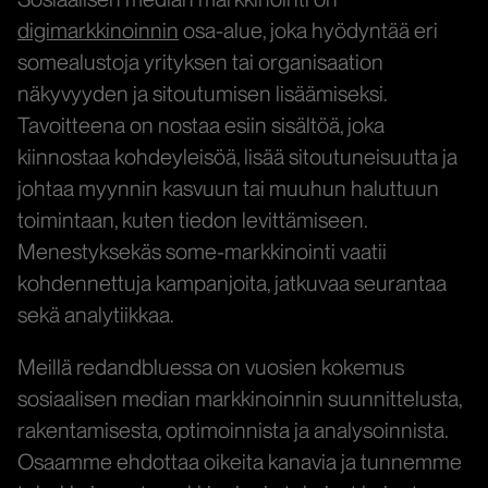
digimarkkinoinnin
osa-alue, joka hyödyntää eri
somealustoja yrityksen tai organisaation
näkyvyyden ja sitoutumisen lisäämiseksi.
Tavoitteena on nostaa esiin sisältöä, joka
kiinnostaa kohdeyleisöä, lisää sitoutuneisuutta ja
johtaa myynnin kasvuun tai muuhun haluttuun
toimintaan, kuten tiedon levittämiseen.
Menestyksekäs some-markkinointi vaatii
kohdennettuja kampanjoita, jatkuvaa seurantaa
sekä analytiikkaa.
Meillä redandbluessa on vuosien kokemus
sosiaalisen median markkinoinnin suunnittelusta,
rakentamisesta, optimoinnista ja analysoinnista.
Osaamme ehdottaa oikeita kanavia ja tunnemme