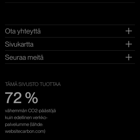
Ota yhteyttä
Ava
Sivukartta
Ava
Seuraa meitä
Ava
YMPÄRISTÖYSTÄVÄLLISYYS
TÄMÄ SIVUSTO TUOTTAA
72 %
vähemmän CO2-päästöjä
kuin edellinen verkko­
palvelumme (lähde:
websitecarbon.com)