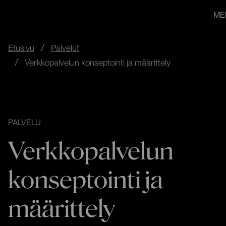
redandblue
Siirry
In English
ME
suoraan
sisältöön
↓
Etusivu
Palvelut
Verkkopalvelun konseptointi ja määrittely
PALVELU
Verkkopalvelun
konseptointi ja
määrittely