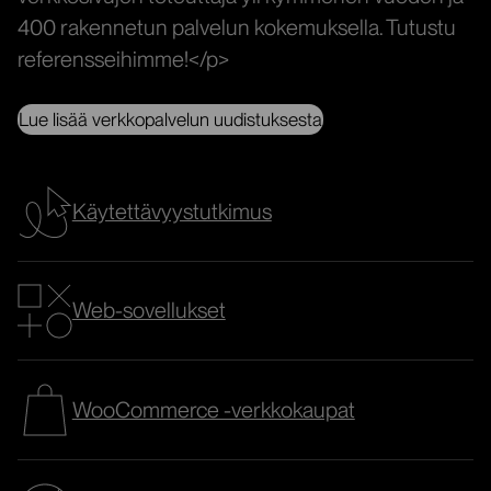
400 rakennetun palvelun kokemuksella. Tutustu
referensseihimme!</p>
Lue lisää verkkopalvelun uudistuksesta
Käytettävyys­tutkimus
Web-sovellukset
WooCommerce -verkkokaupat