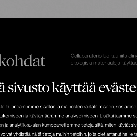
ökohdat
Collaboratorio luo kauniita elin
ekologisia materiaaleja käyttäe
aloittanut vasta neljä vuotta 
työnäytekokoelman nopeassa 
 sivusto käyttää eväste
Collaboratorion verkkopresenssi
juuri noteerannut sivustoa, j
huomiota. Yksityisasiakkaat eivä
itä tarjoamamme sisällön ja mainosten räätälöimiseen, sosiaalis
Autoimme Collaboratoriota luo
tukemiseen ja kävijämäärämme analysoimiseen. Lisäksi jaamme so
galleriana vaikuttaville työnäy
n ja analytiikka-alan kumppaneillemme tietoja siitä, miten käytät s
osalta pääosaan, vaan annamm
at yhdistää näitä tietoja muihin tietoihin, joita olet antanut heille ta
puolestaan.