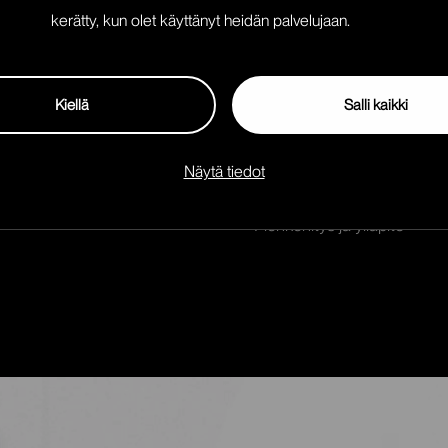
kerätty, kun olet käyttänyt heidän palvelujaan.
Konseptisuunnittelu
Käyttöliittymäsuunnittelu
Kiellä
Salli kaikki
Visuaalinen suunittelu
Tekninen toteutus (WordPr
Näytä tiedot
Testaus
Pienkehitys ja ylläpito