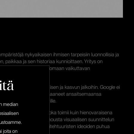
ympäristöjä nykyaikaisen ihmisen tarpeisiin luonnollisia ja
n, paikkaa ja sen historiaa kunnioittaen. Yritys on
sitten, mutta onnistunut luomaan vaikuttavan
ajassa.
itä
 oli jäänyt tiiviin tekemisen ja kasvun jalkoihin. Google ei
a upeat työnäytteet eivät saaneet ansaitsemaansa
t löytäneet tietään perille.
en median
maan verkkopalvelun, joka toimii kuin hienovaraisena
siaalisen
tteille. Emme halunneet nousta visuaalisen suunnittelun
ivustoamme.
e mallinnusten ja arkkitehtuuristen ideoiden puhua
i joita on