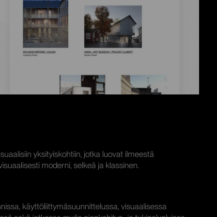
uaalisiin yksityiskohtiin, jotka luovat ilmeestä
isuaalisesti moderni, selkeä ja klassinen.
ssa, käyttöliittymäsuunnittelussa, visuaalisessa