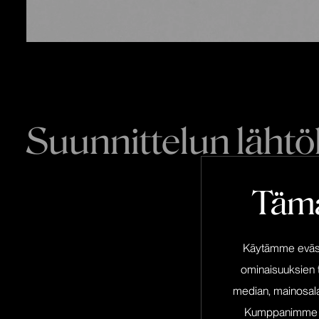
Suunnittelun läht
Tämä
Käytämme eväste
ominaisuuksien 
median, mainosala
Kumppanimme voiv