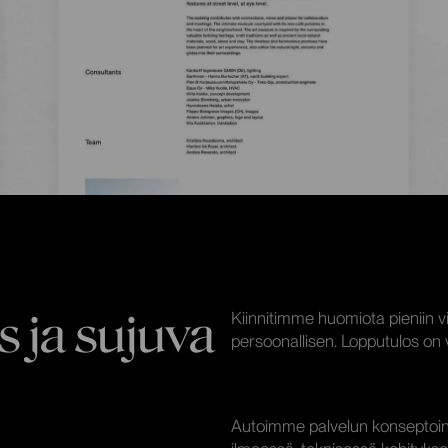
 ja sujuva
Kiinnitimme huomiota pieniin vis
persoonallisen. Lopputulos on v
Autoimme palvelun konseptoinni