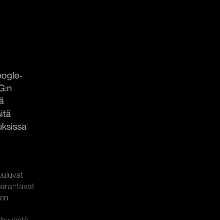
oogle-
G:n
ä
itä
uksissa
uluvat
parantavat
nen