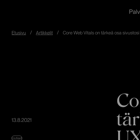
redandblue
Siirry
In English
Palv
suoraan
sisältöön
↓
Etusivu
Artikkelit
Core Web Vitals on tärkeä osa sivustosi
Co
tä
13.8.2021
UX
Uutiset