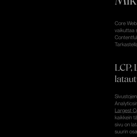
Core Web 
vaikuttaa 
Contentful
Tarkastell
LCP, L
latau
Sivustojen 
Analytics
Largest Co
kaikkein 
sivu on lat
suurin osa