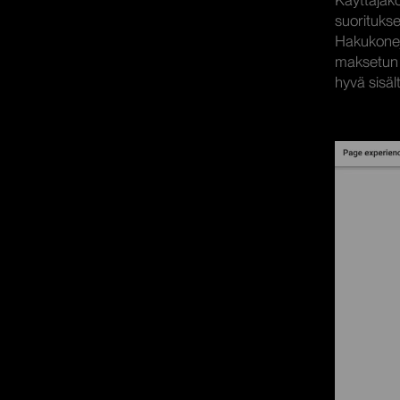
Käyttäjäko
suorituks
Hakukonejät
maksetun m
hyvä sisält