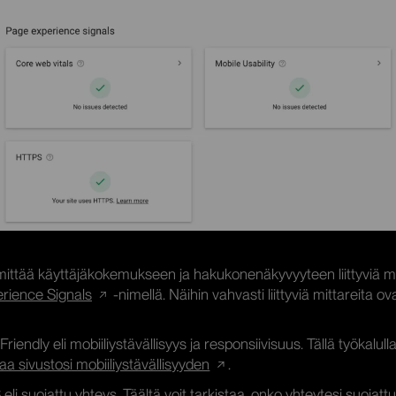
ittää käyttäjäkokemukseen ja hakukonenäkyvyyteen liittyviä mi
rience Signals
-nimellä. Näihin vahvasti liittyviä mittareita ova
Friendly eli mobiiliystävällisyys ja responsiivisuus. Tällä työkalulla
aa sivustosi mobiiliystävällisyyden
.
li suojattu yhteys. Täältä voit
tarkistaa, onko yhteytesi suojatt