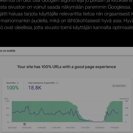
kemus on ollut osa Googlen algoritmeja jo pitkään ja kiitoksen
esta sivuston on voinut saada näkymään paremmin Googlessa.
ti haluaa tarjota käyttäjille relevanttia tietoa niin orgaanisesti 
ainonnankin puolella, mikä on lähtökohtaisesti hyvä asia. Hyv
ö ovat oleellisia, jotta sivusto toimii käyttäjän kannalta optimaali