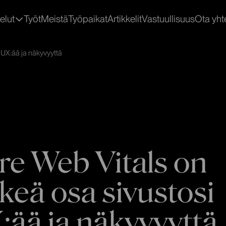
elut
Työt
Meistä
Työpaikat
Artikkelit
Vastuullisuus
Ota yht
Palvelut
Avaa
alavalikko
kohteelle
 UX:ää ja näkyvyyttä
re Web Vitals on
rkeä osa sivustosi
:ää ja näkyvyyttä