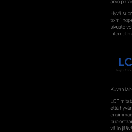
arvo paran
Hyvä suori
toimii nop
sivusto vo
internetin
Kuvan läh
LCP mitata
että hyvän
ensimmäist
puolestaan
väliin jää