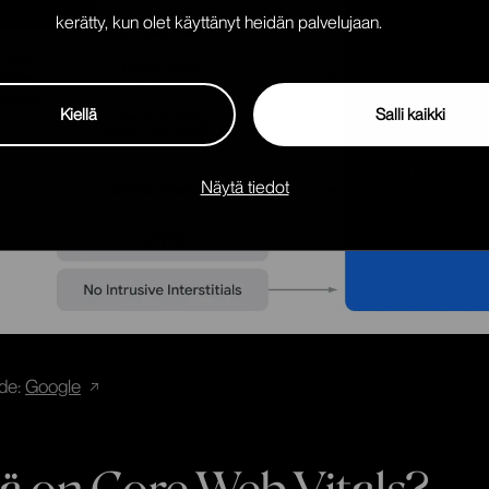
kerätty, kun olet käyttänyt heidän palvelujaan.
Kiellä
Salli kaikki
Näytä tiedot
de:
Google
ä on Core Web Vitals?