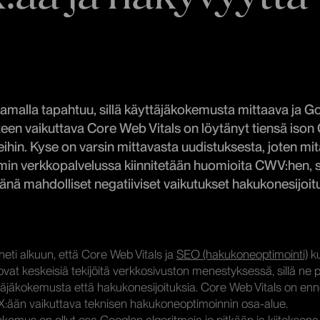
amalla tapahtuu, sillä käyttäjäkokemusta mittaava ja G
een vaikuttava Core Web Vitals on löytänyt tiensä ison 
ihin. Kyse on varsin mittavasta uudistuksesta, joten mit
n verkkopalvelussa kiinnitetään huomioita CWV:hen, s
nä mahdolliset negatiiviset vaikutukset hakukonesijoit
eti alkuun, että Core Web Vitals ja
SEO (hakukoneoptimointi)
ku
ovat keskeisiä tekijöitä verkkosivuston menestyksessä, sillä ne 
täjäkokemusta että hakukonesijoituksia. Core Web Vitals on en
X:ään vaikuttava teknisen hakukoneoptimoinnin osa-alue.