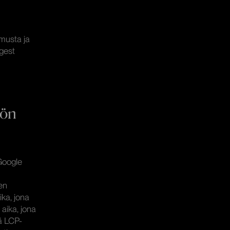
musta ja
rgest
lön
 Google
en
ka, jona
 aika, jona
vä LCP-