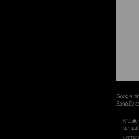
Google nim
Page Expe
Mobile 
tarkast
HTTPS e