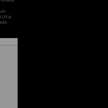
a hyvästä
kuin
ä UX ja
sesti.