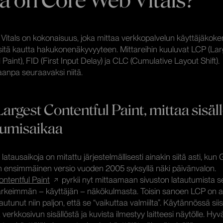
Vitals on kokonaisuus, joka mittaa verkkopalvelun käyttäjäkoke
sitä kautta hakukonenäkyvyyteen. Mittareihin kuuluvat LCP (La
 Paint), FID (First Input Delay) ja CLC (Cumulative Layout Shift).
aanpa seuraavaksi niitä.
argest Contentful Paint, mittaa sisäl
tumisaikaa
latausaikoja on mitattu järjestelmällisesti ainakin siitä asti, kun
in ensimmäinen versio vuoden 2005 syksyllä näki päivänvalon.
ntentful Paint
pyrkii nyt mittaamaan sivuston latautumista s
tärkeimmän – käyttäjän – näkökulmasta. Toisin sanoen LCP on ai
autunut niin paljon, että se “vaikuttaa valmiilta”. Käytännössä siis
 verkkosivun sisällöstä ja kuvista ilmestyy laitteesi näytölle. Hy