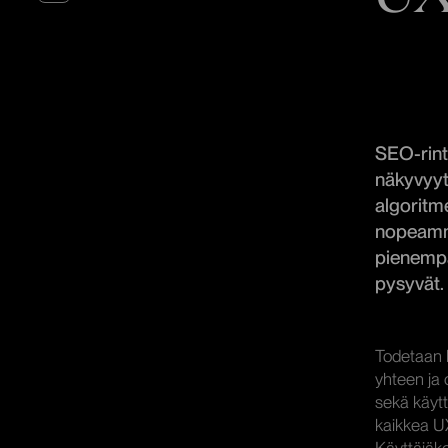
SEO-rint
näkyvyyt
algoritme
nopeammi
pienempä
pysyvät.
Todetaan h
yhteen ja 
sekä käyt
kaikkea U