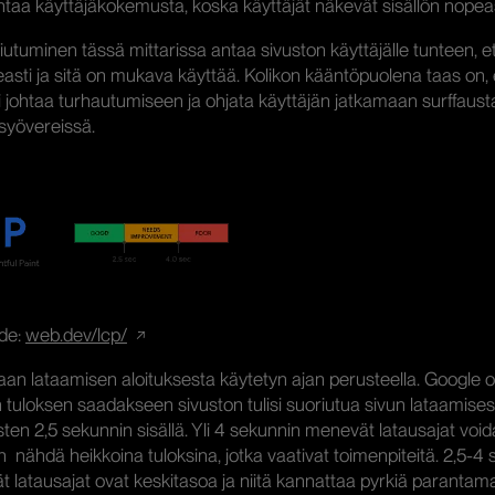
taa käyttäjäkokemusta, koska käyttäjät näkevät sisällön nopeas
utuminen tässä mittarissa antaa sivuston käyttäjälle tunteen, et
easti ja sitä on mukava käyttää. Kolikon kääntöpuolena taas on, 
i johtaa turhautumiseen ja ohjata käyttäjän jatkamaan surffaus
 syövereissä.
de:
web.dev/lcp/
an lataamisen aloituksesta käytetyn ajan perusteella. Google o
 tuloksen saadakseen sivuston tulisi suoriutua sivun lataamises
en 2,5 sekunnin sisällä. Yli 4 sekunnin menevät latausajat voi
 nähdä heikkoina tuloksina, jotka vaativat toimenpiteitä. 2,5-4
vät latausajat ovat keskitasoa ja niitä kannattaa pyrkiä parantam