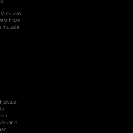
ti.
tä sivusto
että hidas
ta muualla
hjeistaa,
ta
daan
 sekunnin
aan.