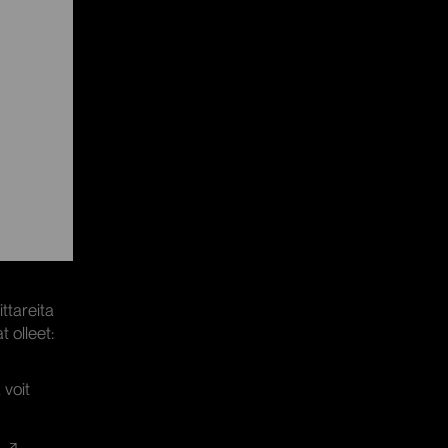
ttareita
t olleet:
 voit
u
.