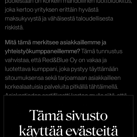
puolestaan on korkein mahdollinen luottoluokitus,
joka kertoo yrityksen erittäin hyvästä
maksukyvystä ja vähäisestä taloudellisesta
riskistä.
Mitä tämä merkitsee asiakkaillemme ja
yhteistyökumppaneillemme?
Tämä tunnustus
vahvistaa, että Red&Blue Oy on vakaa ja
luotettava kumppani, joka pystyy täyttämään
sitoumuksensa sekä tarjoamaan asiakkailleen
korkealaatuisia palveluita pitkällä tähtäimellä.
Asiakastiedon sertifikaatti kertoo myös siitä, että
yrityksemme toimintaa johdetaan vastuullisesti ja
Tämä sivusto
tehokkaasti.
käyttää evästeitä
Haluamme kiittää asiakkaitamme,
yhteistyökumppaneitamme ja tiimiämme, joiden