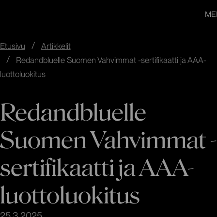
redandblue
Siirry
In English
ME
suoraan
sisältöön
↓
Etusivu
Artikkelit
Redandbluelle Suomen Vahvimmat -sertifikaatti ja AAA-
luottoluokitus
Redandbluelle
Suomen Vahvimmat -
sertifikaatti ja AAA-
luottoluokitus
25.3.2025