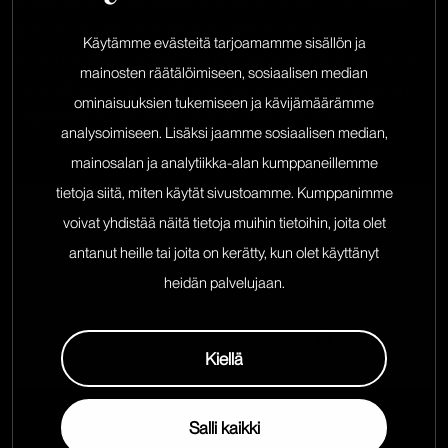
panos on ollut keskeinen tekijä tämän
Käytämme evästeitä tarjoamamme sisällön ja
tunnustuksen saavuttamisessa. Jatkamme työtä
mainosten räätälöimiseen, sosiaalisen median
tarjotaksemme ensiluokkaisia verkkopalveluita ja
ominaisuuksien tukemiseen ja kävijämäärämme
digitaalisia ratkaisuja myös tulevaisuudessa.
analysoimiseen. Lisäksi jaamme sosiaalisen median,
mainosalan ja analytiikka-alan kumppaneillemme
tietoja siitä, miten käytät sivustoamme. Kumppanimme
voivat yhdistää näitä tietoja muihin tietoihin, joita olet
antanut heille tai joita on kerätty, kun olet käyttänyt
heidän palvelujaan.
Kiellä
Salli kaikki