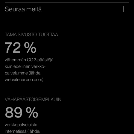
Ava
Seuraa meitä
Ava
YMPÄRISTÖYSTÄVÄLLISYYS
TÄMÄ SIVUSTO TUOTTAA
72 %
vähemmän CO2-päästöjä
kuin edellinen verkko­
palvelumme (lähde:
websitecarbon.com)
VÄHÄPÄÄSTÖISEMPI KUIN
89 %
verkkopalveluista
internetissä (lähde: