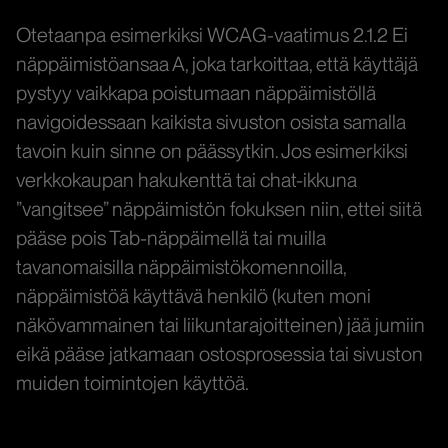
Otetaanpa esimerkiksi WCAG-vaatimus 2.1.2 Ei
näppäimistöansaa A, joka tarkoittaa, että käyttäjä
pystyy vaikkapa poistumaan näppäimistöllä
navigoidessaan kaikista sivuston osista samalla
tavoin kuin sinne on päässytkin. Jos esimerkiksi
verkkokaupan hakukenttä tai chat-ikkuna
”vangitsee” näppäimistön fokuksen niin, ettei siitä
pääse pois Tab-näppäimellä tai muilla
tavanomaisilla näppäimistökomennoilla,
näppäimistöä käyttävä henkilö (kuten moni
näkövammainen tai liikuntarajoitteinen) jää jumiin
eikä pääse jatkamaan ostosprosessia tai sivuston
muiden toimintojen käyttöä.