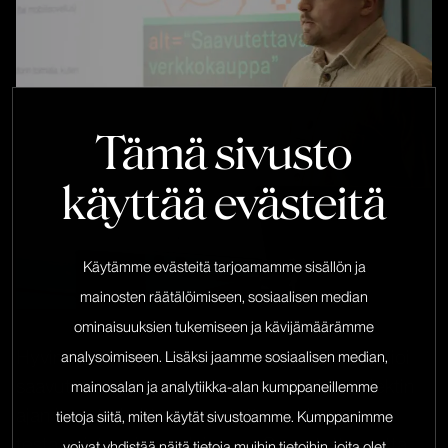
Tämä sivusto
käyttää evästeitä
Käytämme evästeitä tarjoamamme sisällön ja
mainosten räätälöimiseen, sosiaalisen median
ominaisuuksien tukemiseen ja kävijämäärämme
Hyvin johdettu verkkopalvelu-uudistus huomioi
analysoimiseen. Lisäksi jaamme sosiaalisen median,
saavutettavuuden varmistamisen koko projektin
mainosalan ja analytiikka-alan kumppaneillemme
ajan ja se tarkoittaa saavutettavuuden
tietoja siitä, miten käytät sivustoamme. Kumppanimme
testaamista eri muodoissaan. Saavutettavuutta
voivat yhdistää näitä tietoja muihin tietoihin, joita olet