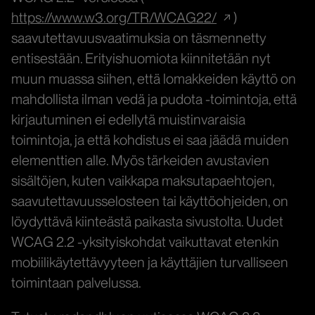
https://www.w3.org/TR/WCAG22/
)
saavutettavuusvaatimuksia on täsmennetty
entisestään. Erityishuomiota kiinnitetään nyt
muun muassa siihen, että lomakkeiden käyttö on
mahdollista ilman vedä ja pudota -toimintoja, että
kirjautuminen ei edellytä muistinvaraisia
toimintoja, ja että kohdistus ei saa jäädä muiden
elementtien alle. Myös tärkeiden avustavien
sisältöjen, kuten vaikkapa maksutapaehtojen,
saavutettavuusselosteen tai käyttöohjeiden, on
löydyttävä kiinteästä paikasta sivustolta. Uudet
WCAG 2.2 -yksityiskohdat vaikuttavat etenkin
mobiilikäytettävyyteen ja käyttäjien turvalliseen
toimintaan palvelussa.