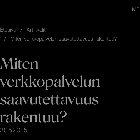
redandblue
Siirry
In English
ME
suoraan
sisältöön
↓
Etusivu
Artikkelit
Miten verkkopalvelun saavutettavuus rakentuu?
Miten
verkkopalvelun
saavutettavuus
rakentuu?
30.5.2025