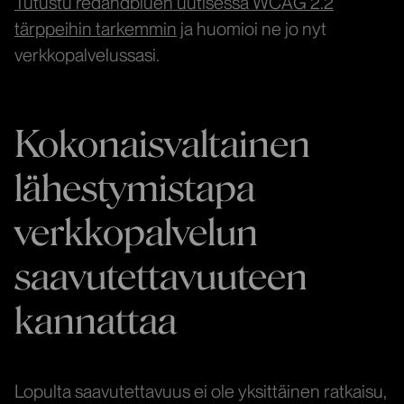
Tutustu redandbluen uutisessa WCAG 2.2
tärppeihin tarkemmin
ja huomioi ne jo nyt
verkkopalvelussasi.
Kokonaisvaltainen
lähestymistapa
verkkopalvelun
saavutettavuuteen
kannattaa
Lopulta saavutettavuus ei ole yksittäinen ratkaisu,