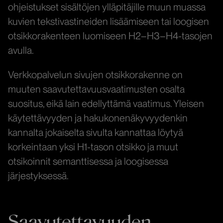
ohjeistukset sisältöjen ylläpitäjille muun muassa
kuvien tekstivastineiden lisäämiseen tai loogisen
otsikkorakenteen luomiseen H2–H3–H4-tasojen
avulla.
Verkkopalvelun sivujen otsikkorakenne on
muuten saavutettavuusvaatimusten osalta
suositus, eikä lain edellyttämä vaatimus. Yleisen
käytettävyyden ja hakukonenäkyvyydenkin
kannalta jokaiselta sivulta kannattaa löytyä
korkeintaan yksi H1-tason otsikko ja muut
otsikoinnit semanttisessa ja loogisessa
järjestyksessä.
Saavutettavuuden