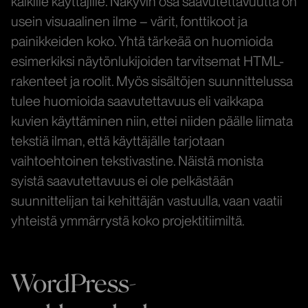
kaikille käyttäjille. Näkyvin osa saavutettavuutta on
usein visuaalinen ilme – värit, fonttikoot ja
painikkeiden koko. Yhtä tärkeää on huomioida
esimerkiksi näytönlukijoiden tarvitsemat HTML-
rakenteet ja roolit. Myös sisältöjen suunnittelussa
tulee huomioida saavutettavuus eli vaikkapa
kuvien käyttäminen niin, ettei niiden päälle liimata
tekstiä ilman, että käyttäjälle tarjotaan
vaihtoehtoinen tekstivastine. Näistä monista
syistä saavutettavuus ei ole pelkästään
suunnittelijan tai kehittäjän vastuulla, vaan vaatii
yhteistä ymmärrystä koko projektitiimiltä.
WordPress-