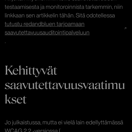
testaamisesta ja monitoroinnista tarkemmin, niin
linkkaan sen artikkelin tähän. Sitä odotellessa
tutustu redandbluen tarjoamaan
saavutettavuusauditointipalveluun
.
Kehittyvät
saavutettavuusvaatimu
kset
Jo julkaistussa, mutta ei vielä lain edellyttämässä
WCAG 2.2 -versiossa (