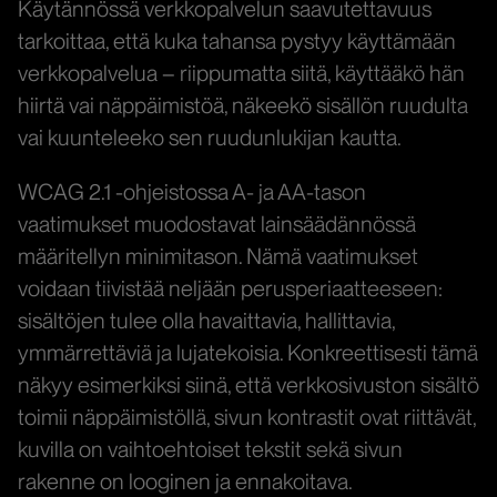
Käytännössä verkkopalvelun saavutettavuus
tarkoittaa, että kuka tahansa pystyy käyttämään
verkkopalvelua – riippumatta siitä, käyttääkö hän
hiirtä vai näppäimistöä, näkeekö sisällön ruudulta
vai kuunteleeko sen ruudunlukijan kautta.
WCAG 2.1 -ohjeistossa A- ja AA-tason
vaatimukset muodostavat lainsäädännössä
määritellyn minimitason. Nämä vaatimukset
voidaan tiivistää neljään perusperiaatteeseen:
sisältöjen tulee olla havaittavia, hallittavia,
ymmärrettäviä ja lujatekoisia. Konkreettisesti tämä
näkyy esimerkiksi siinä, että verkkosivuston sisältö
toimii näppäimistöllä, sivun kontrastit ovat riittävät,
kuvilla on vaihtoehtoiset tekstit sekä sivun
rakenne on looginen ja ennakoitava.