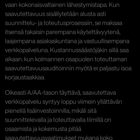
vaan kokonaisvaltainen lähestymistapa. Kun
saavutettavuus sisällytetään alusta asti
suunnittelu- ja toteutusprosessiin, se maksaa
itsensä takaisin parempana käytettävyytenä,
laajempana asiakaskuntana ja vastuullisempana
verkkopalveluna. Kustannussäästöjäkin sillä saa
aikaan, kun kolmannen osapuolen toteuttaman
saavutettavuusauditoinnin myötä ei paljastu isoa
korjaustaakkaa.
Oikeasti A/AA-tason täyttävä, saavutettava
verkkopalvelu syntyy loppu viimein yllättävän
pienellä lisäinvestoinnilla, mikäli sitä
suunnittelevalla ja toteuttavalla tiimillä on
osaamista ja kokemusta pitää
saavutettavuusvaatimukset mukana koko