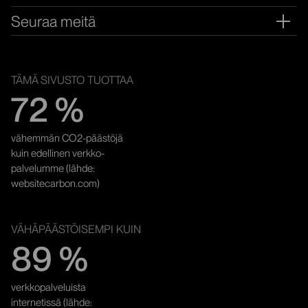
Ava
Seuraa meitä
Ava
YMPÄRISTÖYSTÄVÄLLISYYS
TÄMÄ SIVUSTO TUOTTAA
72 %
vähemmän CO2-päästöjä
kuin edellinen verkko­
palvelumme (lähde:
websitecarbon.com)
VÄHÄPÄÄSTÖISEMPI KUIN
89 %
verkkopalveluista
internetissä (lähde: