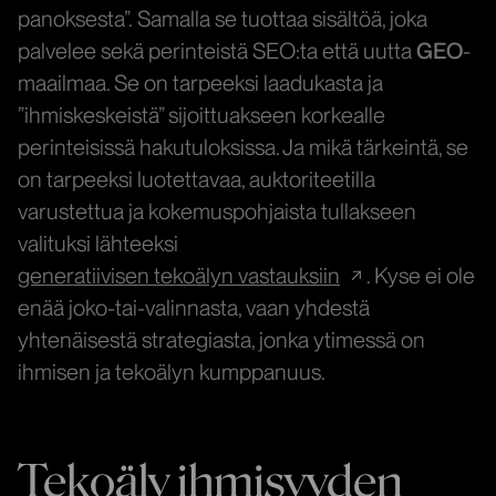
panoksesta”.
Samalla se tuottaa sisältöä, joka
palvelee sekä perinteistä SEO:ta että uutta
GEO
-
maailmaa. Se on tarpeeksi laadukasta ja
”ihmiskeskeistä” sijoittuakseen korkealle
perinteisissä hakutuloksissa. Ja mikä tärkeintä, se
on tarpeeksi luotettavaa, auktoriteetilla
varustettua ja kokemuspohjaista tullakseen
valituksi lähteeksi
generatiivisen tekoälyn vastauksiin
. Kyse ei ole
enää joko-tai-valinnasta, vaan yhdestä
yhtenäisestä strategiasta, jonka ytimessä on
ihmisen ja tekoälyn kumppanuus.
Tekoäly ihmisyyden