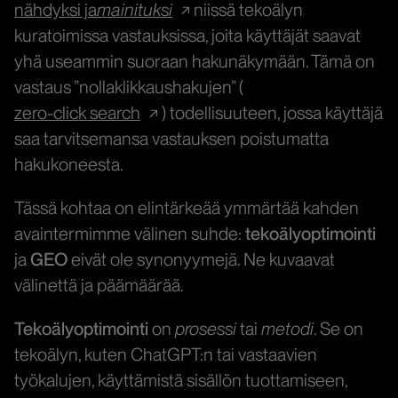
nähdyksi ja
mainituksi
niissä tekoälyn
kuratoimissa vastauksissa, joita käyttäjät saavat
yhä useammin suoraan hakunäkymään. Tämä on
vastaus ”nollaklikkaushakujen” (
zero-click search
) todellisuuteen, jossa käyttäjä
saa tarvitsemansa vastauksen poistumatta
hakukoneesta.
Tässä kohtaa on elintärkeää ymmärtää kahden
avaintermimme välinen suhde:
tekoälyoptimointi
ja
GEO
eivät ole synonyymejä. Ne kuvaavat
välinettä ja päämäärää.
Tekoälyoptimointi
on
prosessi
tai
metodi
. Se on
tekoälyn, kuten ChatGPT:n tai vastaavien
työkalujen, käyttämistä sisällön tuottamiseen,