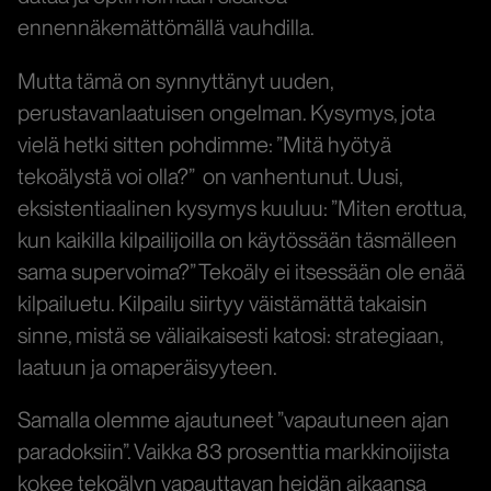
ennennäkemättömällä vauhdilla.
Mutta tämä on synnyttänyt uuden,
perustavanlaatuisen ongelman. Kysymys, jota
vielä hetki sitten pohdimme: ”Mitä hyötyä
tekoälystä voi olla?” on vanhentunut. Uusi,
eksistentiaalinen kysymys kuuluu: ”Miten erottua,
kun kaikilla kilpailijoilla on käytössään täsmälleen
sama supervoima?” Tekoäly ei itsessään ole enää
kilpailuetu. Kilpailu siirtyy väistämättä takaisin
sinne, mistä se väliaikaisesti katosi: strategiaan,
laatuun ja omaperäisyyteen.
Samalla olemme ajautuneet ”vapautuneen ajan
paradoksiin”. Vaikka 83 prosenttia markkinoijista
kokee tekoälyn vapauttavan heidän aikaansa