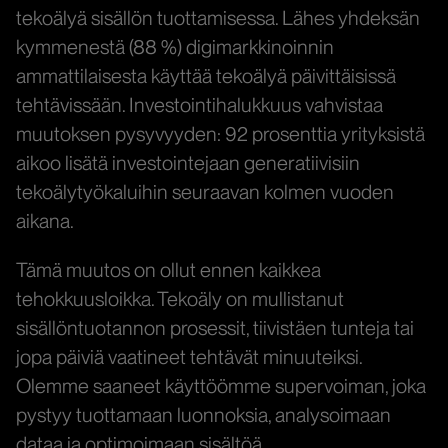
tekoälyä sisällön tuottamisessa. Lähes yhdeksän
kymmenestä (88 %) digimarkkinoinnin
ammattilaisesta käyttää tekoälyä päivittäisissä
tehtävissään. Investointihalukkuus vahvistaa
muutoksen pysyvyyden: 92 prosenttia yrityksistä
aikoo lisätä investointejaan generatiivisiin
tekoälytyökaluihin seuraavan kolmen vuoden
aikana.
Tämä muutos on ollut ennen kaikkea
tehokkuusloikka. Tekoäly on mullistanut
sisällöntuotannon prosessit, tiivistäen tunteja tai
jopa päiviä vaatineet tehtävät minuuteiksi.
Olemme saaneet käyttöömme supervoiman, joka
pystyy tuottamaan luonnoksia, analysoimaan
dataa ja optimoimaan sisältöä