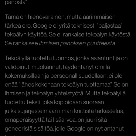
panosta”.
Tämä on hienovarainen, mutta äärimmäisen
tärkeä ero. Google ei yritä teknisesti ”paljastaa”
tekoälyn käyttöä. Se ei rankaise tekoälyn käytöstä.
Se rankaisee
ihmisen panoksen puutteesta
.
Tekoälyllä tuotettu luonnos, jonka asiantuntija on
validoinut, muokannut, täydentänyt omilla
kokemuksillaan ja persoonallisuudellaan, ei ole
enää ”lähes kokonaan tekoälyn tuottamaa”. Se on
ihmisen ja tekoälyn yhteistyötä. Mutta tekoälyllä
tuotettu teksti, joka kopioidaan suoraan
julkaisujärjestelmään ilman kriittistä tarkastelua,
omaperäisyyttä tai lisäarvoa, on juuri sitä
geneeristä sisältöä, jolle Google on nyt antanut