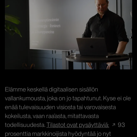
Elämme keskellä digitaalisen sisällön
vallankumousta, joka on jo tapahtunut. Kyse ei ole
enää tulevaisuuden visiosta tai varovaisesta
kokeilusta, vaan raa’asta, mitattavasta
todellisuudesta.
Tilastot ovat pysäyttäviä:
93
prosenttia markkinoijista hyödyntää jo nyt