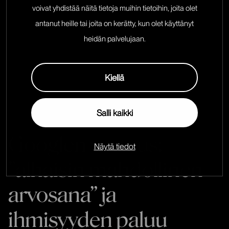
sisällöllistä inflaatiota vastaan. Kun yhä suurempi
voivat yhdistää näitä tietoja muihin tietoihin, joita olet
määrä geneeristä sisältöä kilpailee samasta
antanut heille tai joita on kerätty, kun olet käyttänyt
käyttäjän huomiosta, hakukoneen ainoa keino
heidän palvelujaan.
selviytyä ja palvella käyttäjäänsä on nostaa
laaturimaa armottomasti. Tämä johti
Kiellä
väistämättömään vastareaktioon, joka muutti
pelisäännöt pysyvästi vuoden 2025 alussa.
Salli kaikki
Googlen vastaus:
Näytä tiedot
”alhaisin mahdollinen
arvosana” ja
ihmisyyden paluu