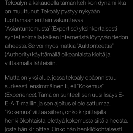
Tekoälyn aikakaudella tämän kehikon dynamiikka
on muuttunut. Tekoäly pystyy nykyään
tuottamaan erittäin vakuuttavaa
”Asiantuntemusta” (Expertise) yksinkertaisesti
syntetisoimalla kaiken internetistä löytyvän tiedon
aiheesta. Se voi myös matkia ”Auktoriteettia”
(Authority) käyttämällä oikeanlaista kieltä ja
viittaamalla lähteisiin.
Mutta on yksi alue, jossa tekoäly epäonnistuu
surkeasti: ensimmäinen E, eli ”Kokemus”
(Experience). Tämä on suhteellisen uusi lisäys E-
E-A-T-malliin, ja sen ajoitus ei ole sattumaa.
”Kokemus” viittaa siihen, onko kirjoittajalla
henkilökohtaista, elettyä kokemusta siitä aiheesta,
josta hän kirjoittaa. Onko hän henkilökohtaisesti