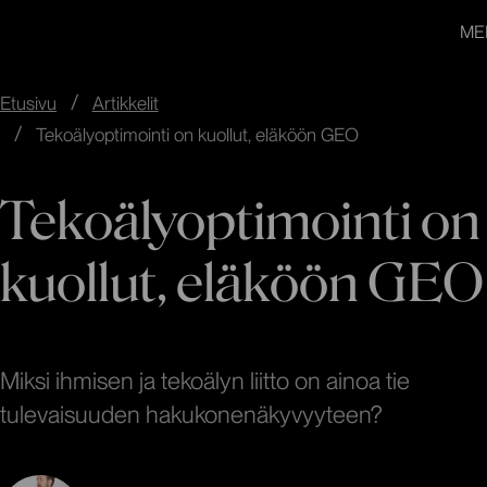
redandblue
Siirry
In English
ME
suoraan
sisältöön
↓
Etusivu
Artikkelit
Tekoälyoptimointi on kuollut, eläköön GEO
Tekoälyoptimointi on
kuollut, eläköön GEO
Miksi ihmisen ja tekoälyn liitto on ainoa tie
tulevaisuuden hakukonenäkyvyyteen?