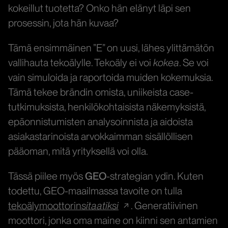
kokeillut tuotetta? Onko hän elänyt läpi sen
prosessin, jota hän kuvaa?
Tämä ensimmäinen ”E” on uusi, lähes ylittämätön
vallihauta tekoälylle. Tekoäly ei voi
kokea
. Se voi
vain simuloida ja raportoida muiden kokemuksia.
Tämä tekee brändin omista, uniikeista case-
tutkimuksista, henkilökohtaisista näkemyksistä,
epäonnistumisten analysoinnista ja aidoista
asiakastarinoista arvokkaimman sisällöllisen
pääoman, mitä yrityksellä voi olla.
Tässä piilee myös
GEO
-strategian ydin. Kuten
todettu, GEO-maailmassa tavoite on tulla
tekoälymoottorin
sitaatiksi
. Generatiivinen
moottori, jonka oma maine on kiinni sen antamien