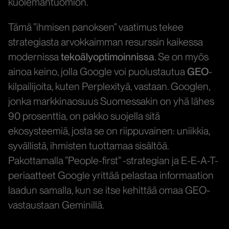
kuolemantuomion.
Tämä ”ihmisen panoksen” vaatimus tekee
strategiasta arvokkaimman resurssin kaikessa
modernissa
tekoälyoptimoinnissa
. Se on myös
ainoa keino, jolla Google voi puolustautua
GEO
-
kilpailijoita, kuten Perplexityä, vastaan. Googlen,
jonka markkinaosuus Suomessakin on yhä lähes
90 prosenttia, on pakko suojella sitä
ekosysteemiä, josta se on riippuvainen: uniikkia,
syvällistä, ihmisten tuottamaa sisältöä.
Pakottamalla ”People-first” -strategian ja E-E-A-T-
periaatteet Google yrittää pelastaa informaation
laadun samalla, kun se itse kehittää omaa GEO-
vastaustaan Geminillä.