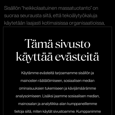
Sisällön “heikkolaatuinen massatuotanto” on
suoraa seurausta siitä, että tekoälytyökaluja
käytetään laajasti kotimaisissa organisaatioissa,
mutta ehkä niiden käyttöön ei ole selkeää
”tekoälysisältöstrategiaa” sen laadullisesta
Tämä sivusto
soveltamisesta. Riskit eivät rajoitu vain
käyttää evästeitä
geneerisyyteen, vaan ne ulottuvat aktiiviseen
harhaanjohtamiseen: olemassa olevan sisällön
”spinnaamiseen” eli uudelleenkirjoittamiseen
Käytämme evästeitä tarjoamamme sisällön ja
ilman uutta arvoa, avainsanojen ylioptimoimiseen
mainosten räätälöimiseen, sosiaalisen median
merkityksellisyyden kustannuksella ja
ominaisuuksien tukemiseen ja kävijämäärämme
sisältösivujen määrän priorisointiin laadun sijaan.
analysoimiseen. Lisäksi jaamme sosiaalisen median,
Google ja muut hakukoneet eivät sodi tekoälyä
mainosalan ja analytiikka-alan kumppaneillemme
vastaan. Ne sotivat tätä tekoälyn aiheuttamaa
tietoja siitä, miten käytät sivustoamme. Kumppanimme