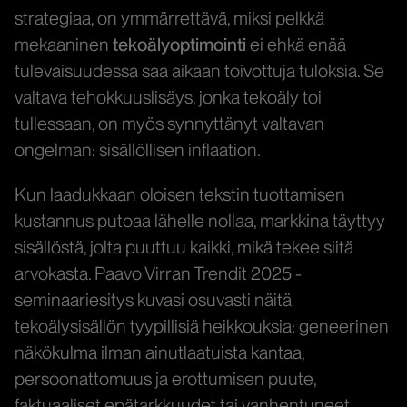
strategiaa, on ymmärrettävä, miksi pelkkä
mekaaninen
tekoälyoptimointi
ei ehkä enää
tulevaisuudessa saa aikaan toivottuja tuloksia. Se
valtava tehokkuuslisäys, jonka tekoäly toi
tullessaan, on myös synnyttänyt valtavan
ongelman: sisällöllisen inflaation.
Kun laadukkaan oloisen tekstin tuottamisen
kustannus putoaa lähelle nollaa, markkina täyttyy
sisällöstä, jolta puuttuu kaikki, mikä tekee siitä
arvokasta. Paavo Virran Trendit 2025 -
seminaariesitys kuvasi osuvasti näitä
tekoälysisällön tyypillisiä heikkouksia: geneerinen
näkökulma ilman ainutlaatuista kantaa,
persoonattomuus ja erottumisen puute,
faktuaaliset epätarkkuudet tai vanhentuneet