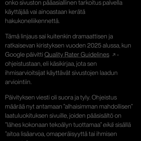
onko sivuston pääasiallinen tarkoitus palvella
käyttäjää vai ainoastaan kerätä
hakukoneliikennettä.
Tämä linjaus sai kuitenkin dramaattisen ja
ratkaisevan kiristyksen vuoden 2025 alussa, kun
Google päivitti
Quality Rater Guidelines
-
ohjeistustaan, eli käsikirjaa, jota sen
ihmisarvioitsijat käyttävät sivustojen laadun
arviointiin.
Päivityksen viesti oli suora ja tyly. Ohjeistus
määrää nyt antamaan ”alhaisimman mahdollisen”
laatuluokituksen sivuille, joiden pääsisältö on
”lähes kokonaan tekoälyn tuottamaa”
eikä
sisällä
”aitoa lisäarvoa, omaperäisyyttä tai ihmisen