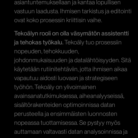
asiantuntemuksellaan ja kantaa lopullisen
vastuun laadusta. Ihmisen tarkistus ja editointi
ovat koko prosessin kriittisin vaihe.
Tekoälyn rooli on olla väsymätön assistentti
ja tehokas työkalu.
Tekoäly tuo prosessiin
nopeuden, tehokkuuden,
johdonmukaisuuden ja datalähtöisyyden. Sitä
käytetään rutiinitehtäviin, jotta ihmisen aikaa
vapautuu aidosti luovaan ja strategiseen
työhön. Tekoäly on ylivoimainen
avainsanatutkimuksessa, aiheanalyyseissä,
sisältörakenteiden optimoinnissa datan
perusteella ja ensimmäisten luonnosten
nopeassa tuottamisessa. Se pystyy myös
auttamaan valtavasti datan analysoinnissa ja