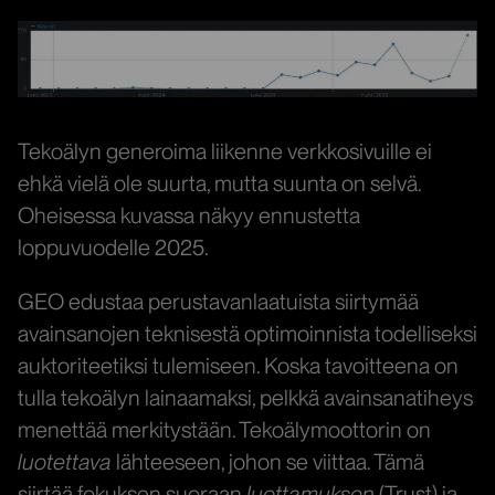
Tekoälyn generoima liikenne verkkosivuille ei
ehkä vielä ole suurta, mutta suunta on selvä.
Oheisessa kuvassa näkyy ennustetta
loppuvuodelle 2025.
GEO edustaa perustavanlaatuista siirtymää
avainsanojen teknisestä optimoinnista todelliseksi
auktoriteetiksi tulemiseen. Koska tavoitteena on
tulla tekoälyn lainaamaksi, pelkkä avainsanatiheys
menettää merkitystään. Tekoälymoottorin on
luotettava
lähteeseen, johon se viittaa. Tämä
siirtää fokuksen suoraan
luottamuksen
(Trust) ja