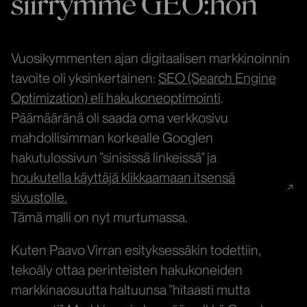
siirrymme GEO:hon
Vuosikymmenten ajan digitaalisen markkinoinnin
tavoite oli yksinkertainen:
SEO (Search Engine
Optimization) eli hakukoneoptimointi
.
Päämääränä oli saada oma verkkosivu
mahdollisimman korkealle Googlen
hakutulossivun ”sinisissä linkeissä” ja
houkutella käyttäjä klikkaamaan itsensä
sivustolle.
Tämä malli on nyt murtumassa.
Kuten Paavo Virran esityksessäkin todettiin,
tekoäly ottaa perinteisten hakukoneiden
markkinaosuutta haltuunsa ”hitaasti mutta