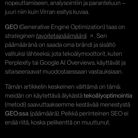
nopeuttamiseen, analysointiin ja paranteluun –
juuri niin kuin Virran esitys kuvaa.
GEO
(Generative Engine Optimization) taas on
strateginen
tavoite
tai
päämäärä
. Sen
päämääränä on saada oma brändi ja sisältö
valituksi lähteeksi, jota tekoälymoottorit, kuten
Perplexity tai Google AI Overviews, käyttävät ja
sitaiseeraavat
muodostaessaan vastauksiaan.
Tämän artikkelin keskeinen väittämä on tämä:
meidän on käytettävä älykästä
tekoälyoptimointia
(metodi) saavuttaaksemme kestävää menestystä
GEO:ssa
(päämäärä). Pelkkä perinteinen SEO ei
enää riitä, koska pelikenttä on muuttunut.