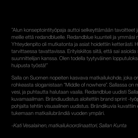
”Alun konseptointityöpaja auttoi selkeyttämään tavoitteet j
meille että redandbluelle. Redandblue kuunteli ja ymmäsi 
Yhteydenpito oli mutkatonta ja asiat hoidettiin ketterästi. H
tarvittaessa tavattavissa. Erityiskiitos siitä, että sai asioid
suunnittelijan kanssa. Olen todella tyytyväinen lopputulokse
huipusta työstä!”
Salla on Suomen nopeiten kasvava matkailukohde, joka o
rohkeasta sloganistaan “Middle of nowhere”. Sallassa on
vesi, ja puhtautta halutaan vaalia. Redandblue uudisti Sall
kuvamaailman. Brändiuudistus aloitettiin brand sprint -työp
pohjalta tehtiin visuaalinen uudistus. Brändikuvia kuvattiin
tukemaan matkailubrändiä vuoden ympäri.
-Kati Vesalainen, matkailukoordinaattori, Sallan Kunta