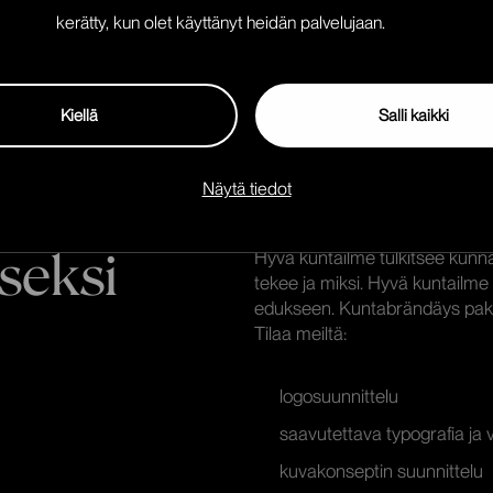
viikossa. Tärkeänä tekijänä kaikk
kerätty, kun olet käyttänyt heidän palvelujaan.
lopussa tiimillä on selkeä kuv
Tutustu tarkemmin Brand sprin
Kiellä
Salli kaikki
Näytä tiedot
seksi
Hyvä kuntailme tulkitsee kunna
tekee ja miksi. Hyvä kuntailme 
edukseen. Kuntabrändäys pak
Tilaa meiltä:
logosuunnittelu
saavutettava typografia ja v
kuvakonseptin suunnittelu