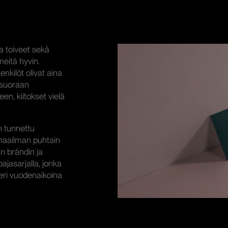
a toiveet sekä
meitä hyvin.
enkilöt olivat aina
a suoraan
en, kiitokset vielä
n tunnettu
 maailman puhtain
an brändin ja
ajasarjalla, jonka
 eri vuodenaikoina