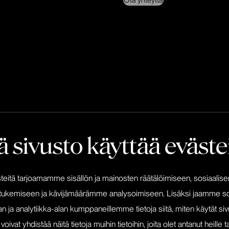
Ota yhteyttä
 sivusto käyttää eväste
itä tarjoamamme sisällön ja mainosten räätälöimiseen, sosiaalis
Googlen kehittämä työkalu “Bra
tukemiseen ja kävijämäärämme analysoimiseen. Lisäksi jaamme so
kuntabrändin uudistusprojekti. 
päätöksenteko.
n ja analytiikka-alan kumppaneillemme tietoja siitä, miten käytät s
at yhdistää näitä tietoja muihin tietoihin, joita olet antanut heille ta
Prosessin avulla brändinraken