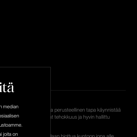
itä
en median
nd sprint” on tehokas ja perusteellinen tapa käynnistää
siaalisen
Brand sprintin etuja ovat tehokkuus ja hyvin hallittu
ivustoamme.
i joita on
nuksen kulmakivet saadaan hiottua kuntoon jopa alle