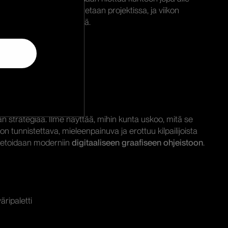
i osallistujat on osallistetaan projektissa, ja viikon
a kunnan brändin ytimestä.
t -työskentelyyn
.
n strategiaa. Ilme näyttää, mihin kunta uskoo, mitä se
on tunnistettava, mieleenpainuva ja erottuu kilpailijoista
etoidaan moderniin
digitaaliseen graafiseen ohjeistoon
.
äripaletti