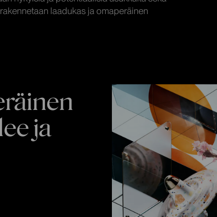
ten rakennetaan laadukas ja omaperäinen
eräinen
ee ja