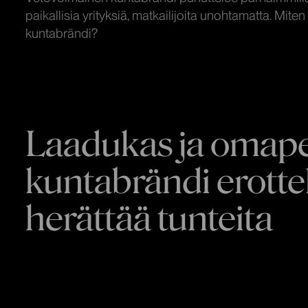
paikallisia yrityksiä, matkailijoita unohtamatta. Mi
kuntabrändi?
Laadukas ja omap
kuntabrändi erottel
herättää tunteita