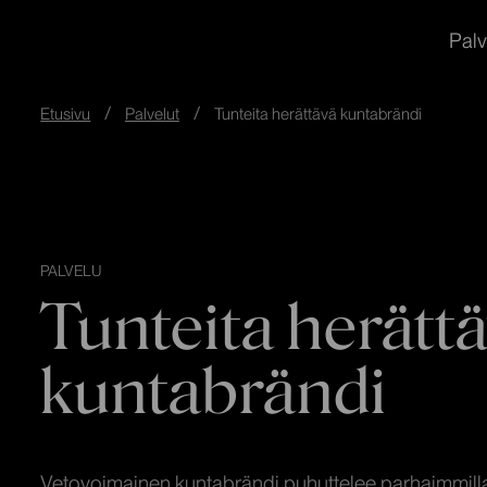
redandblue
Siirry
In English
Palv
suoraan
sisältöön
↓
Etusivu
Palvelut
Tunteita herättävä kuntabrändi
PALVELU
Tunteita herätt
kuntabrändi
Vetovoimainen kuntabrändi puhuttelee parhaimmillaa