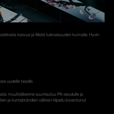
itiivista kasvua ja fiilistä tulevaisuuden kunnalle. Hyvin
si uudelle tasolle.
ta: muuttoliikenne suuntautuu PK-seudulle ja
ien ja kuntabrändien välinen kilpailu koventunut