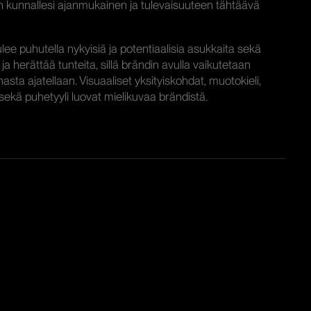
n kunnallesi ajanmukainen ja tulevaisuuteen tähtäävä
ee puhutella nykyisiä ja potentiaalisia asukkaita sekä
 ja herättää tunteita, sillä brändin avulla vaikutetaan
nnasta ajatellaan. Visuaaliset yksityiskohdat, muotokieli,
sekä puhetyyli luovat mielikuvaa brändistä.