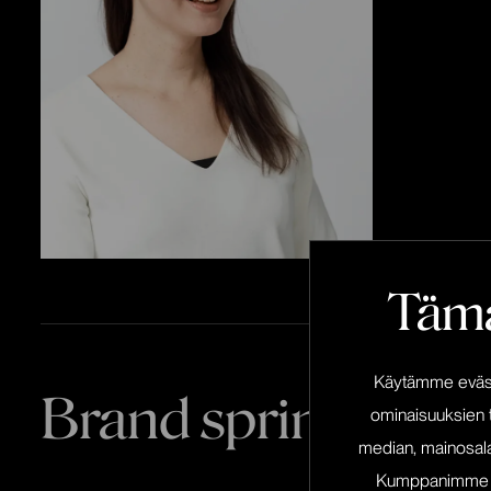
Tämä
Käytämme eväste
Brand sprint
ominaisuuksien 
median, mainosala
Kumppanimme voiv