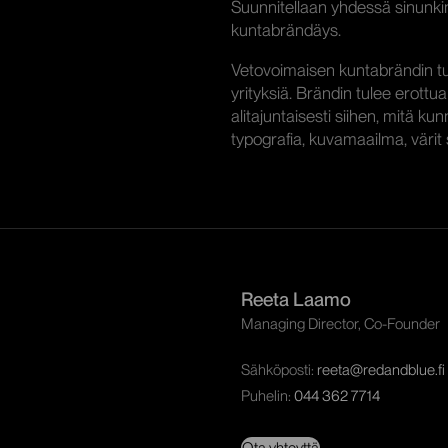
Suunnitellaan yhdessä sinunki
kuntabrändäys.
Vetovoimaisen kuntabrändin tul
yrityksiä. Brändin tulee erottua
alitajuntaisesti siihen, mitä ku
typografia, kuvamaailma, värit 
Reeta Laamo
Managing Director, Co-Founder
Sähköposti:
reeta@redandblue.fi
Puhelin:
044 362 7714