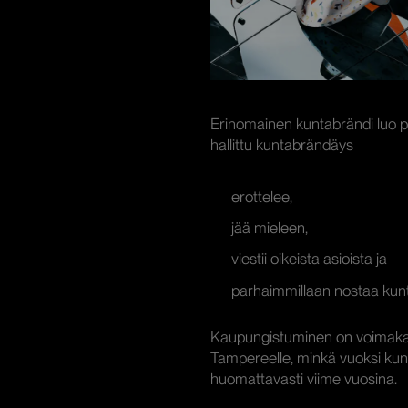
Erinomainen kuntabrändi luo pos
hallittu kuntabrändäys
erottelee,
jää mieleen,
viestii oikeista asioista ja
parhaimmillaan nostaa kunta
Kaupungistuminen on voimakas
Tampereelle, minkä vuoksi kunt
huomattavasti viime vuosina.