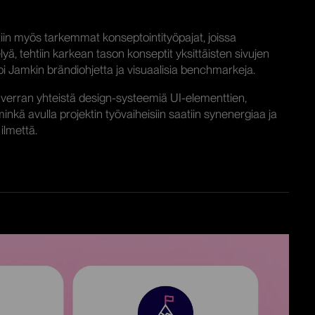
ttiin myös tarkemmat konseptointityöpajat, joissa
yä, tehtiin karkean tason konseptit yksittäisten sivujen
läpi Jamkin brändiohjetta ja visuaalisia benchmarkeja.
in verran yhteistä design-systeemiä UI-elementtien,
minkä avulla projektin työvaiheisiin saatiin synenergiaa ja
ä ilmettä.