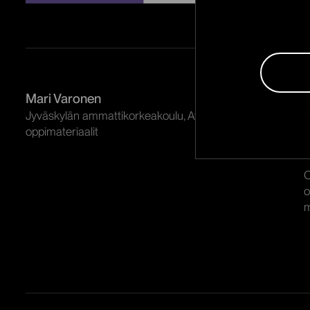
Mari Varonen
Jyväskylän ammattikorkeakoulu, Avoimet
oppimateriaalit
O
o
m