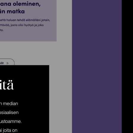
itä
en median
siaalisen
ivustoamme.
i joita on