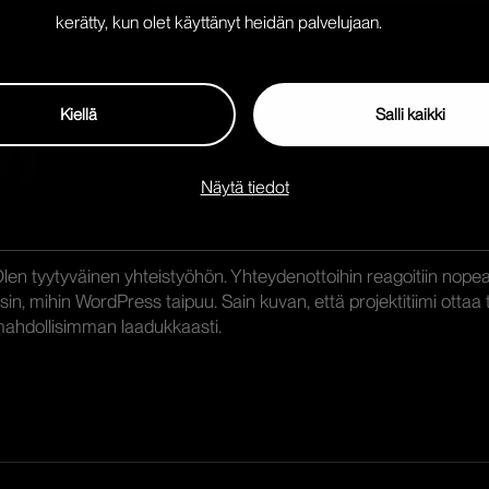
kerätty, kun olet käyttänyt heidän palvelujaan.
Kiellä
Salli kaikki
Näytä tiedot
len tyytyväinen yhteistyöhön. Yhteydenottoihin reagoitiin nopeasti 
sin, mihin WordPress taipuu. Sain kuvan, että projektitiimi ottaa
ahdollisimman laadukkaasti.