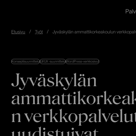
redandblue
Siirry
In English
Palv
suoraan
sisältöön
↓
Etusivu
Työt
Jyväskylän ammattikorkeakoulun verkkopalve
Konseptisuunnittelu
UI/UX -suunnittelu
WordPress-verkkosivut
Jyväskylän
ammattikorkea
n verkkopalvelu
uudistuivat