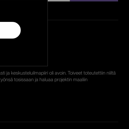
ja keskusteluilmapiiri oli avoin. Toiveet toteutettiin niiltä
 työnsä tosissaan ja haluaa projektin maaliin