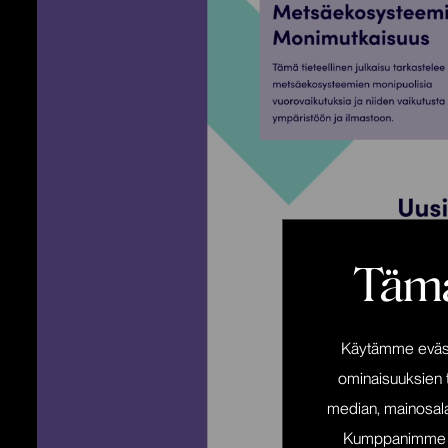
Tämä
Käytämme eväste
ominaisuuksien 
median, mainosala
Kumppanimme voiv