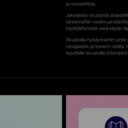
ja reunaehtoja.
Jokaisesta sivustosta järjeste
tarkennettiin vaatimusmäärittel
käyttöliittymistä sekä käytiin 
Sivustoilla hyödynnettiin jonk
navigaation ja footerin osalta, 
lopullisille sivustoille yhtenäist