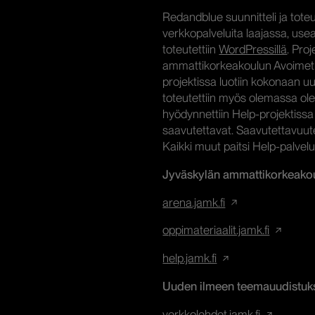
Redandblue suunnitteli ja tot
verkkopalveluita laajassa, us
toteutettiin
WordPressillä
. Pro
ammattikorkeakoulun Avoimet op
projektissa luotiin kokonaan u
toteutettiin myös olemassa olevi
hyödynnettiin Help-projektissa
saavutettavat. Saavutettavuutee
Kaikki muut paitsi Help-palvelu
Jyväskylän ammattikorkeakoul
arena.jamk.fi
oppimateriaalit.jamk.fi
help.jamk.fi
Uuden ilmeen teemauudistuks
verkkolehdet.jamk.fi