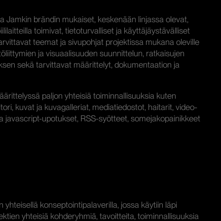
oda Jamkin brändin mukaiset, keskenään linjassa olevat,
laitteilla toimivat, tietoturvalliset ja käyttäjäystävälliset
tarvittavat teemat ja sivupohjat projektissa mukana oleville
yttöliittymien ja visuaalisuuden suunnittelun, ratkaisujen
ksen sekä tarvittavat määrittelyt, dokumentaation ja
määrittelyssä paljon yhteisiä toiminnallisuuksia kuten
tori, kuvat ja kuvagalleriat, mediatiedostot, haitarit, video-
ja javascript-upotukset, RSS-syötteet, somejakopainikkeet
n yhteisellä konseptointipalaverilla, jossa käytiin läpi
tien yhteisiä kohderyhmiä, tavoitteita, toiminnallisuuksia