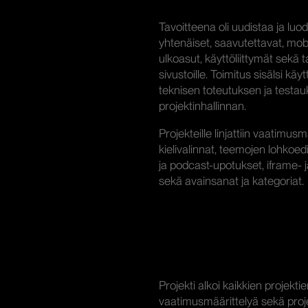
Tavoitteena oli uudistaa ja lu
yhtenäiset, saavutettavat, mobiili
ulkoasut, käyttöliittymät sekä 
sivustoille. Toimitus sisälsi kä
teknisen toteutuksen ja testau
projektinhallinnan.
Projekteille linjattiin vaatimus
kielivalinnat, teemojen lohkoedi
ja podcast-upotukset, iframe- 
sekä avainsanat ja kategoriat.
Projekti alkoi kaikkien projektie
vaatimusmäärittelyä sekä projek