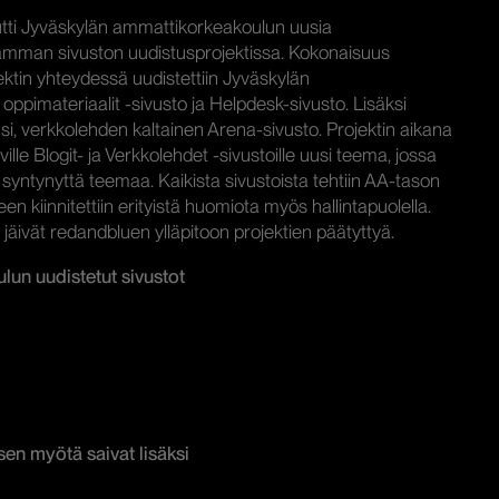
eutti Jyväskylän ammattikorkeakoulun uusia
eamman sivuston uudistusprojektissa. Kokonaisuus
jektin yhteydessä uudistettiin Jyväskylän
pimateriaalit -sivusto ja Helpdesk-sivusto. Lisäksi
usi, verkkolehden kaltainen Arena-sivusto. Projektin aikana
lle Blogit- ja Verkkolehdet -sivustoille uusi teema, jossa
 syntynyttä teemaa. Kaikista sivustoista tehtiin AA-tason
n kiinnitettiin erityistä huomiota myös hallintapuolella.
 jäivät redandbluen ylläpitoon projektien päätyttyä.
un uudistetut sivustot
en myötä saivat lisäksi