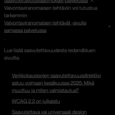
Saavutettavuusvaatimukset-palvelussa
.
Valvontaviranomaisen tehtäviin voi tutustua
tarkemmin
Valvontaviranomaisen tehtävät -sivulla
samassa palvelussa
.
Lue lisää saavutettavuudesta redandbluen
sivuilta:
Verkkokauppojen saavutettavuusdirektiivi
astuu voimaan kesäkuussa 2025: Mikä
muuttuu ja miten valmistautua?
WCAG 2.2 on julkaistu
Saavutettava vai universaali design