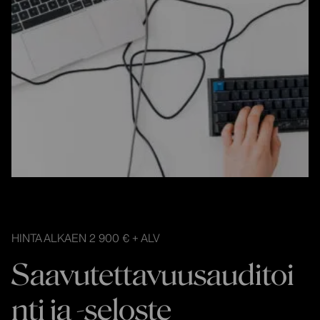
HINTA ALKAEN 2 900 € + ALV
Saavutettavuusauditoi
nti ja -seloste