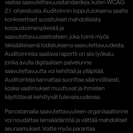
vastaa saavutettavuusstandardeja, kuten WCAG
2.1 -ohjeistusta. Auditoinnin lopputuloksena saatte
konkreettiset suositukset mahdollisista
korjaustoimenpiteistä ja
saavutettavuusselosteen, joka toimii myös
lakisääteisenä todistuksena saavutettavuudesta.
Auditoinnista saatava raportti on siis työkalu,
jonka avulla digitaalisen palvelunne
saavutettavuutta voi kehittää ja ylläpitää.
Auditointeja kannattaa suorittaa säännöllisesti,
koska vaatimukset muuttuvat ja ihmisten
käyttötavat kehittyvät tulevaisuudessa.
Panostamalla saavutettavuuteen organisaationne
voi noudattaa lainsäädäntöä ja välttää mahdolliset
seuraamukset. Voitte myös parantaa