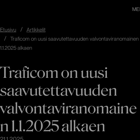
redandblue
Siirry
In English
ME
suoraan
sisältöön
↓
Etusivu
Artikkelit
Traficom on uusi saavutettavuuden valvontaviranomainen
1.1.2025 alkaen
Traficom on uusi
saavutettavuuden
valvontaviranomaine
n 1.1.2025 alkaen
21.1.2025