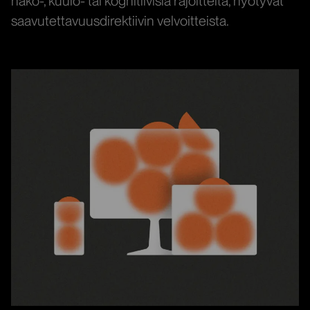
näkö-, kuulo- tai kognitiivisia rajoitteita, hyötyvät
saavutettavuusdirektiivin velvoitteista.