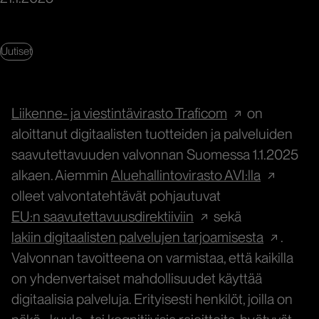
Uutiset
Liikenne- ja viestintävirasto Traficom
on
aloittanut digitaalisten tuotteiden ja palveluiden
saavutettavuuden valvonnan Suomessa 1.1.2025
alkaen. Aiemmin
Aluehallintovirasto AVI:lla
olleet valvontatehtävät pohjautuvat
EU:n saavutettavuusdirektiiviin
sekä
lakiin digitaalisten palvelujen tarjoamisesta
.
Valvonnan tavoitteena on varmistaa, että kaikilla
on yhdenvertaiset mahdollisuudet käyttää
digitaalisia palveluja. Erityisesti henkilöt, joilla on