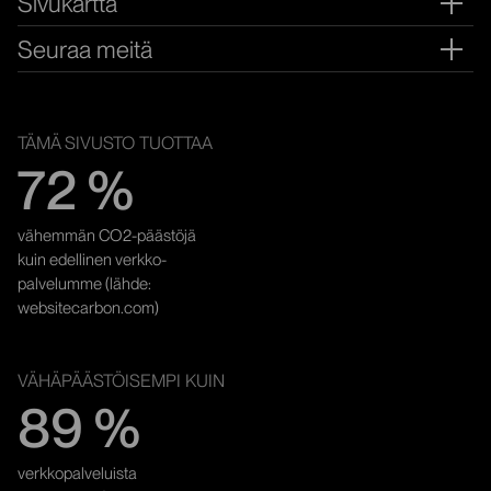
Sivukartta
Ava
Seuraa meitä
Ava
YMPÄRISTÖYSTÄVÄLLISYYS
TÄMÄ SIVUSTO TUOTTAA
72 %
vähemmän CO2-päästöjä
kuin edellinen verkko­
palvelumme (lähde:
websitecarbon.com)
VÄHÄPÄÄSTÖISEMPI KUIN
89 %
verkkopalveluista