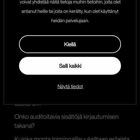
ta jo tänään
voivat yhdistää näitä tietoja muihin tietoihin, joita olet
antanut heille tai joita on kerätty, kun olet käyttänyt
heidän palvelujaan.
Onko organisaatiosi valmis Traficomin
valvontaan? Ota askel kohti saavutettavampaa
Kiellä
digipalvelua ja pyydä meiltä tarjous
saavutettavuusauditoinnista ja -selosteesta. Täytä
alla oleva lomake seuraavilla lisätiedoilla, niin saat
Salli kaikki
alustavan tarjouksen sähköpostiisi:
Näytä tiedot
Mikä palvelu auditoidaan? Mikä sen verkko-
osoite on?
Onko auditoitavia sisältöjä kirjautumisen
takana?
Kuinka monta toiminnallisuuksiltaan erilaista