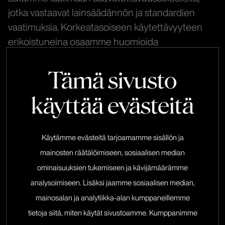
jotka vastaavat lainsäädännön ja standardien
vaatimuksia. Korkeatasoiseen käytettävyyteen
erikoistuneina osaamme huomioida
saavutettavuuden ohella käytettävyyden
periaatteet, eikä loppukäyttäjien osallistaminen
Tämä sivusto
palvelun kehittämiseen ole meille vierasta.
käyttää evästeitä
Asiantuntijoidemme avulla voitte varmistaa, että
palvelunne täyttää tarvittavat
saavutettavuusvaatimukset ja tarjoaa
Käytämme evästeitä tarjoamamme sisällön ja
erinomaisen käyttäjäkokemuksen.
mainosten räätälöimiseen, sosiaalisen median
ominaisuuksien tukemiseen ja kävijämäärämme
analysoimiseen. Lisäksi jaamme sosiaalisen median,
Pyydä tarjous
mainosalan ja analytiikka-alan kumppaneillemme
saavutettavuusauditoinnis
tietoja siitä, miten käytät sivustoamme. Kumppanimme